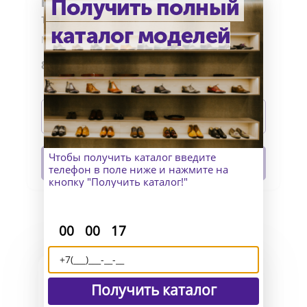
Получить полный
Высокие ботинки хайкеры из
телячьей кожи, замши и твида с
каталог моделей
эффектом светотени
Материалы верха: Телячья кожа, замша и твид с
эффектом светотень
82 990
р.
Материал подошвы: Кожа и трактор
Изготовление: индивидуально
Подробнее
В корзину
Чтобы получить каталог введите
телефон в поле ниже и нажмите на
кнопку "Получить каталог!"
:
:
00
00
17
Получить каталог