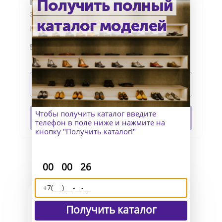
Получить полный
Бельгийские туфли лоферы из
замши в горчично-охристом цвете
каталог моделей
Материал верха: замша
Материал подошвы: кожа и накат
59 990
р.
Изготовление: индивидуально
Подробнее
В корзину
Чтобы получить каталог введите
телефон в поле ниже и нажмите на
кнопку "Получить каталог!"
:
:
00
00
26
Получить каталог