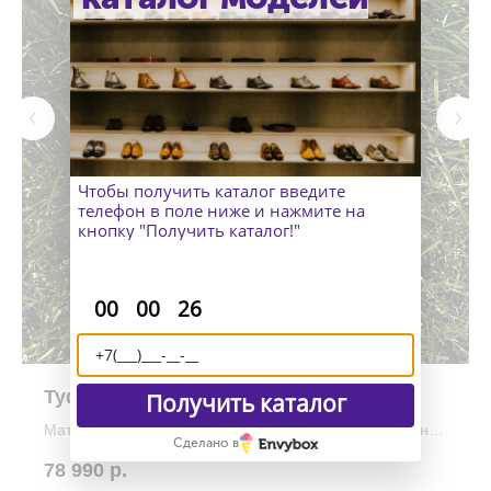
Чтобы получить каталог введите
телефон в поле ниже и нажмите на
кнопку "Получить каталог!"
:
:
00
00
25
Туфли дерби с экраном нью
Получить каталог
Материал верха: Телячья кожа с эффектом светотени
Сделано в
Материал подошвы: Vibram Eton
78 990
р.
Изготовление: индивидуально