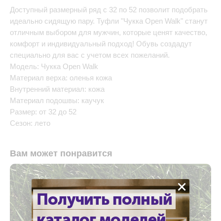
Доступный размерный ряд с 32 по 52 позволит подобрать
идеально сидящую пару. Туфли "Чукка Open Walk" станут
отличным выбором для мужчин, которые ценят качество,
комфорт и индивидуальный подход! Обувь создадут
специально для вас с учетом всех пожеланий.
Модель: Чукка Open Walk
Материал верха: оленья кожа
Внутренний материал: кожа
Материал подошвы: каучук
Размер: от 32 до 52
Сезон: лето
Вам может понравится
×
Получить полный
каталог моделей