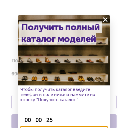
×
Получить полный
каталог моделей
Полировочная хлопковая салфетка
690
р.
Чтобы получить каталог введите
телефон в поле ниже и нажмите на
Подробнее
кнопку "Получить каталог!"
В корзину
:
:
00
00
25