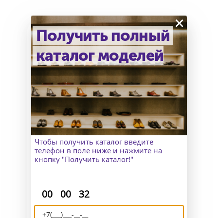
×
Получить полный
каталог моделей
Как узнать точный размер?
В Москве к Вам приедет
замерщик, а для клиентов
из других городов организуем
удаленный пошив и отправим
макеты для снятия мерок.
Чтобы получить каталог введите
телефон в поле ниже и нажмите на
кнопку "Получить каталог!"
:
:
00
00
32
Доставка и возврат
Отправляем Вашу обувь по всему