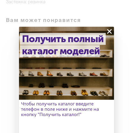
Застежка: резинка
Вам может понравится
×
Получить полный
каталог моделей
Как узнать точный размер?
В Москве к Вам приедет
замерщик, а для клиентов
из других городов организуем
Чтобы получить каталог введите
удаленный пошив и отправим
телефон в поле ниже и нажмите на
макеты для снятия мерок.
кнопку "Получить каталог!"