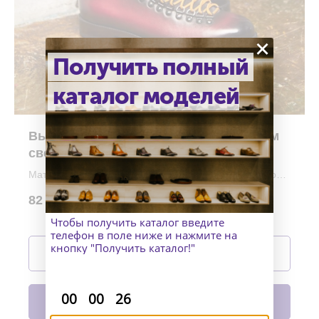
×
Получить полный
каталог моделей
Высокие ботинки хайкеры с эффектом
светотени
Материалы верха: Телячья кожа и замша с эффектом
светотень
82 990
р.
Материал подошвы: Кожа и трактор
Изготовление: индивидуально
Чтобы получить каталог введите
телефон в поле ниже и нажмите на
Подробнее
кнопку "Получить каталог!"
В корзину
:
:
00
00
26