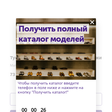
×
Получить полный
каталог моделей
Туфли лоферы Open Walk из белой кожи
Материалы верха: Белая кожа
Материал подошвы: Кожа и накат
73 990
р.
Изготовление: индивидуально
Чтобы получить каталог введите
телефон в поле ниже и нажмите на
кнопку "Получить каталог!"
Подробнее
:
:
00
00
26