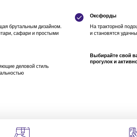
Оксфорды
щая брутальным дизайном.
На тракторной подо
итари, сафари и простыми
и становятся удачн
Выбирайте свой в
прогулок и активно
яющие деловой стиль
иальностью