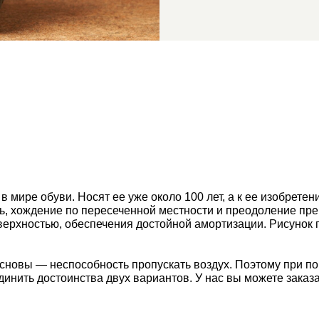
 мире обуви. Носят ее уже около 100 лет, а к ее изобрете
ь, хождение по пересеченной местности и преодоление пре
оверхностью, обеспечения достойной амортизации. Рисунок
новы — неспособность пропускать воздух. Поэтому при пош
единить достоинства двух вариантов. У нас вы можете зака