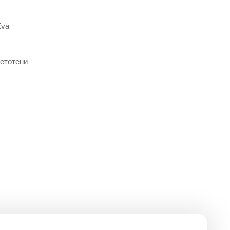
Eva
етотени