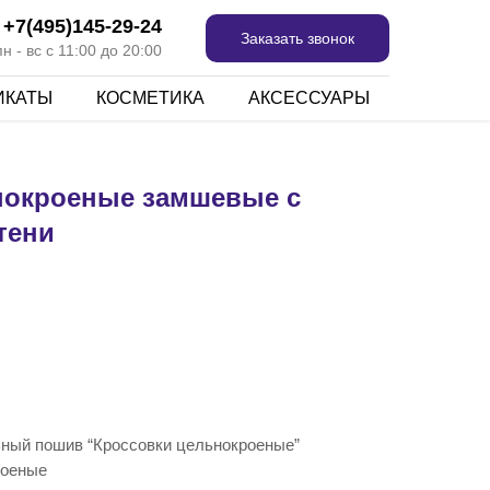
+7(495)145-29-24
Заказать звонок
 - вс с 11:00 до 20:00
ИКАТЫ
КОСМЕТИКА
АКСЕССУАРЫ
нокроеные замшевые с
тени
ьный пошив “Кроссовки цельнокроеные”
роеные