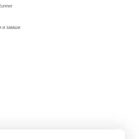
Runner
и и замши