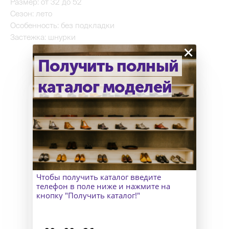
Размер: от 32 до 52
Сезон: лето
Особенность: без подкладки
Застежка: шнурки
×
Получить полный
каталог моделей
Как узнать точный размер?
В Москве к Вам приедет
замерщик, а для клиентов
из других городов организуем
Чтобы получить каталог введите
удаленный пошив и отправим
телефон в поле ниже и нажмите на
макеты для снятия мерок.
кнопку "Получить каталог!"