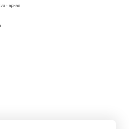
va черная
а