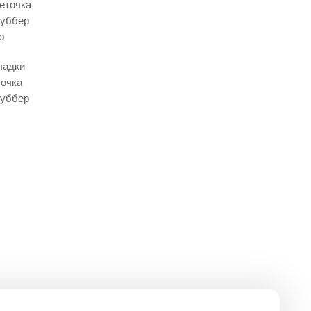
еточка
руббер
о
ладки
точка
руббер