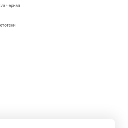
va черная
етотени