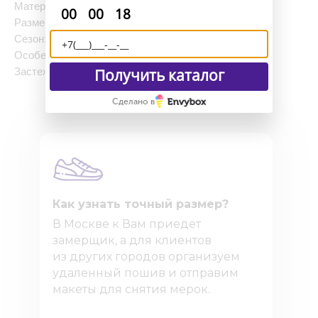
Материал подошвы: Vibram Eva белая
:
:
00
00
17
Размер: от 32 до 52
Сезон: осень / весна
Особенность: сочетание кожи и замши
Застежка: шнурки
Получить каталог
Сделано в
Как узнать точный размер?
В Москве к Вам приедет
замерщик, а для клиентов
из других городов организуем
удаленный пошив и отправим
макеты для снятия мерок.