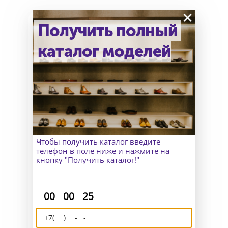
×
Получить полный
каталог моделей
Как узнать точный размер?
В Москве к Вам приедет
замерщик, а для клиентов
из других городов организуем
удаленный пошив и отправим
макеты для снятия мерок.
Чтобы получить каталог введите
телефон в поле ниже и нажмите на
кнопку "Получить каталог!"
:
:
Доставка и возврат
00
00
24
Отправляем Вашу обувь по всему
миру и исправим все недочёты,