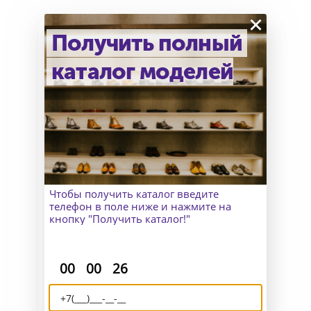
×
Получить полный
каталог моделей
Как узнать точный размер?
В Москве к Вам приедет
замерщик, а для клиентов
из других городов организуем
удаленный пошив и отправим
макеты для снятия мерок.
Чтобы получить каталог введите
телефон в поле ниже и нажмите на
кнопку "Получить каталог!"
:
:
00
00
26
Доставка и возврат
Отправляем Вашу обувь по всему
миру и исправим все недочёты,