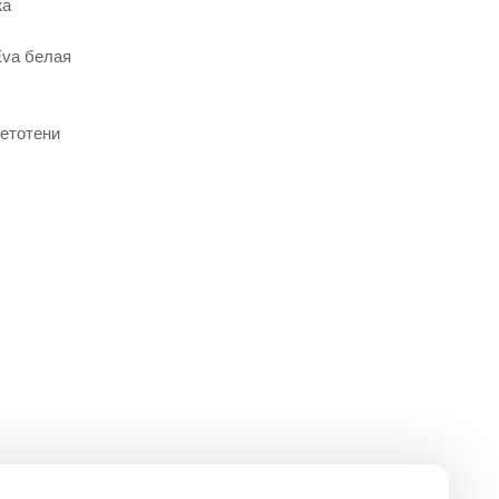
жа
Eva белая
етотени