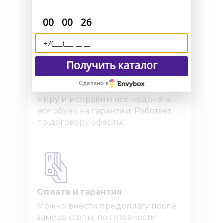
макеты для снятия мерок.
:
:
00
00
26
Получить каталог
Доставка и возврат
Сделано в
Отправляем Вашу обувь по всему
миру и исправим все недочёты,
вся обувь на гарантии. Работает
по договору оферты.
Оплата и гарантия
Можно внести предоплату после
замера стопы, по готовности