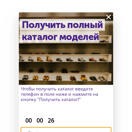
×
Получить полный
каталог моделей
Как узнать точный размер?
В Москве к Вам приедет
замерщик, а для клиентов
из других городов организуем
удаленный пошив и отправим
макеты для снятия мерок.
Чтобы получить каталог введите
телефон в поле ниже и нажмите на
кнопку "Получить каталог!"
:
:
00
00
26
Доставка и возврат