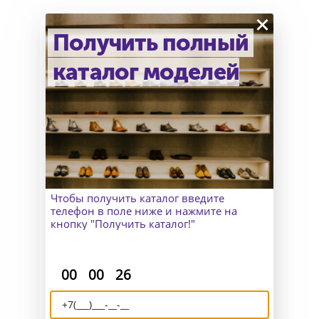
×
Получить полный
каталог моделей
Как узнать точный размер?
В Москве к Вам приедет
замерщик, а для клиентов
из других городов организуем
удаленный пошив и отправим
макеты для снятия мерок.
Чтобы получить каталог введите
телефон в поле ниже и нажмите на
кнопку "Получить каталог!"
:
:
Доставка и возврат
00
00
26
Отправляем Вашу обувь по всему
миру и исправим все недочёты,