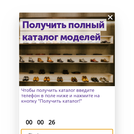
×
Получить полный
каталог моделей
Как узнать точный размер?
В Москве к Вам приедет
замерщик, а для клиентов
из других городов организуем
удаленный пошив и отправим
макеты для снятия мерок.
Чтобы получить каталог введите
телефон в поле ниже и нажмите на
кнопку "Получить каталог!"
:
:
00
00
25
Доставка и возврат