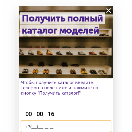
×
Получить полный
каталог моделей
Как узнать точный размер?
В Москве к Вам приедет
замерщик, а для клиентов
из других городов организуем
удаленный пошив и отправим
макеты для снятия мерок.
Чтобы получить каталог введите
телефон в поле ниже и нажмите на
кнопку "Получить каталог!"
:
:
00
00
16
Доставка и возврат
Отправляем Вашу обувь по всему
миру и исправим все недочёты,