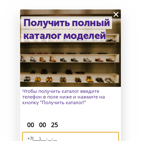
×
Получить полный
каталог моделей
Как узнать точный размер?
В Москве к Вам приедет
замерщик, а для клиентов
из других городов организуем
удаленный пошив и отправим
макеты для снятия мерок.
Чтобы получить каталог введите
телефон в поле ниже и нажмите на
кнопку "Получить каталог!"
:
:
00
00
25
Доставка и возврат
Отправляем Вашу обувь по всему