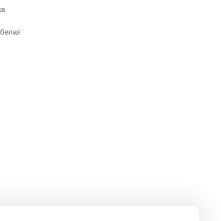
жа
 белая