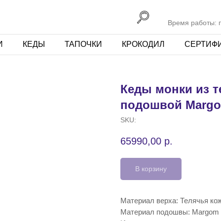
Время работы: пн
И
КЕДЫ
ТАПОЧКИ
КРОКОДИЛ
СЕРТИФ
Кеды монки из т
подошвой Marg
SKU:
65990,00
р.
В корзину
Материал верха: Телячья ко
Материал подошвы: Margom