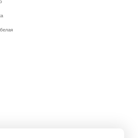
о
жа
 белая