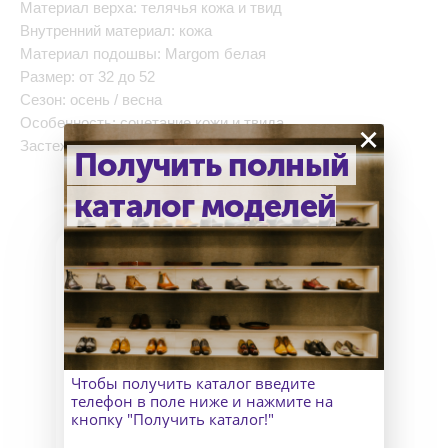
Материал верха: телячья кожа и твид
Внутренний материал: кожа
Материал подошвы: Margom белая
Размер: от 32 до 52
Сезон: осень / весна
Особенность: сочетание кожи и твида
×
Застежка: шнурки
Получить полный
каталог моделей
Как узнать точный размер?
В Москве к Вам приедет
Чтобы получить каталог введите
замерщик, а для клиентов
телефон в поле ниже и нажмите на
из других городов организуем
кнопку "Получить каталог!"
удаленный пошив и отправим