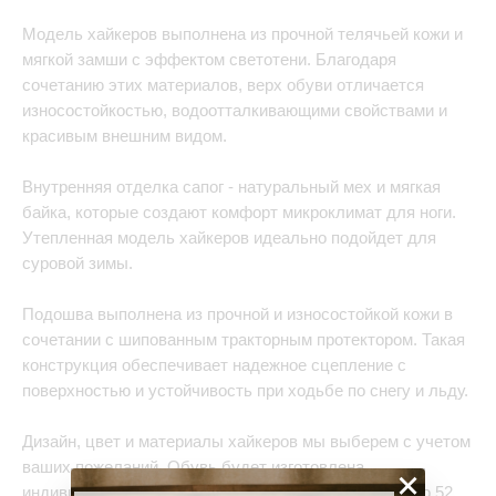
Модель хайкеров выполнена из прочной телячьей кожи и
мягкой замши с эффектом светотени. Благодаря
сочетанию этих материалов, верх обуви отличается
износостойкостью, водоотталкивающими свойствами и
красивым внешним видом.
Внутренняя отделка сапог - натуральный мех и мягкая
байка, которые создают комфорт микроклимат для ноги.
Утепленная модель хайкеров идеально подойдет для
суровой зимы.
Подошва выполнена из прочной и износостойкой кожи в
сочетании с шипованным тракторным протектором. Такая
конструкция обеспечивает надежное сцепление с
поверхностью и устойчивость при ходьбе по снегу и льду.
Дизайн, цвет и материалы хайкеров мы выберем с учетом
ваших пожеланий. Обувь будет изготовлена
×
индивидуально по вашим меркам, в размере от 32 до 52.