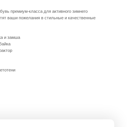
бувь премиум-класса для активного зимнего
тят ваши пожелания в стильные и качественные
жа и замша
байка
рактор
етотени