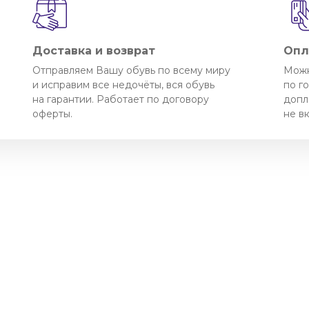
Доставка и возврат
Опл
Отправляем Вашу обувь по всему миру
Можн
и исправим все недочёты, вся обувь
по г
на гарантии. Работает по договору
допл
оферты.
не в