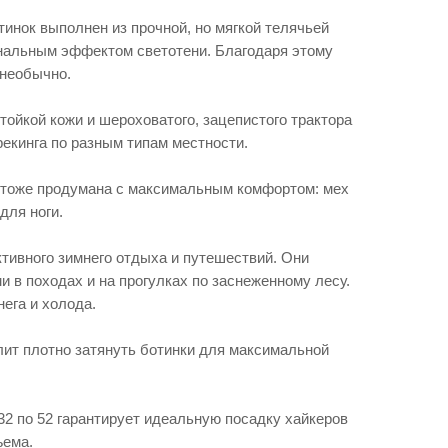
инок выполнен из прочной, но мягкой телячьей
инальным эффектом светотени. Благодаря этому
 необычно.
ойкой кожи и шероховатого, зацепистого трактора
рекинга по разным типам местности.
 тоже продумана с максимальным комфортом: мех
для ноги.
тивного зимнего отдыха и путешествий. Они
 в походах и на прогулках по заснеженному лесу.
ега и холода.
лит плотно затянуть ботинки для максимальной
32 по 52 гарантирует идеальную посадку хайкеров
ъема.