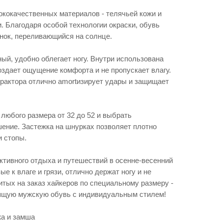
ококачественных материалов - телячьей кожи и
. Благодаря особой технологии окраски, обувь
нок, переливающийся на солнце.
ный, удобно облегает ногу. Внутри использована
оздает ощущение комфорта и не пропускает влагу.
трактора отлично amortизирует удары и защищает
любого размера от 32 до 52 и выбрать
ение. Застежка на шнурках позволяет плотно
и стопы.
ктивного отдыха и путешествий в осенне-весенний
ые к влаге и грязи, отлично держат ногу и не
итых на заказ хайкеров по специальному размеру -
дящую мужскую обувь с индивидуальным стилем!
жа и замша