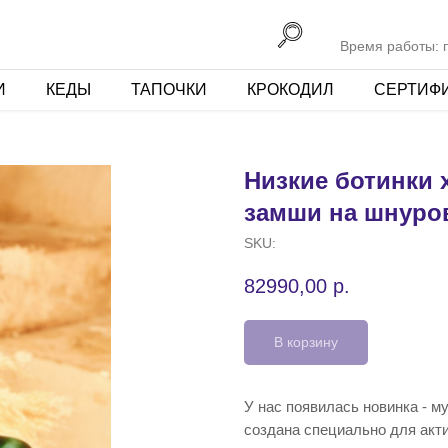
Время работы: пн
И
КЕДЫ
ТАПОЧКИ
КРОКОДИЛ
СЕРТИФ
Низкие ботинки 
замши на шнуро
SKU:
82990,00
р.
В корзину
У нас появилась новинка - м
создана специально для акт