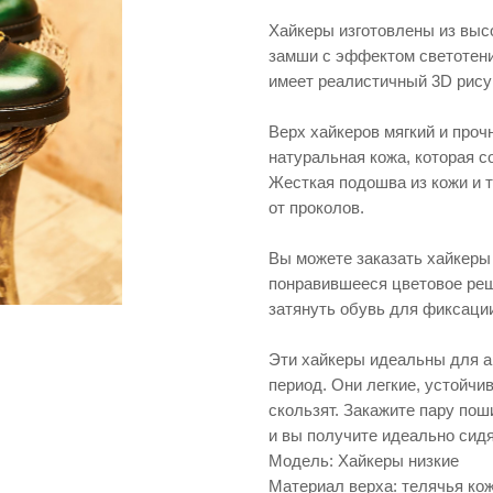
Хайкеры изготовлены из выс
замши с эффектом светотени
имеет реалистичный 3D рису
Верх хайкеров мягкий и проч
натуральная кожа, которая с
Жесткая подошва из кожи и 
от проколов.
Вы можете заказать хайкеры 
понравившееся цветовое реш
затянуть обувь для фиксаци
Эти хайкеры идеальны для а
период. Они легкие, устойчив
скользят. Закажите пару пош
и вы получите идеально си
Модель: Хайкеры низкие
Материал верха: телячья ко