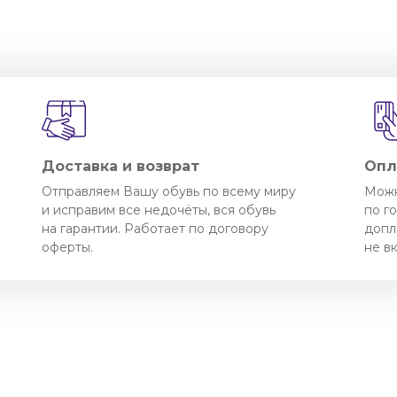
Доставка и возврат
Опл
Отправляем Вашу обувь по всему миру
Можн
и исправим все недочёты, вся обувь
по г
на гарантии. Работает по договору
допл
оферты.
не в