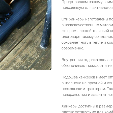
Представляем вашему внима
подходящую для активного з
Эти хайкеры изготовлены п
высококачественных материа
же время легкой телячьей к
Благодаря такому сочетанию
сохраняет ногу в тепле и ко
современно.
Внутренняя отделка сделана
обеспечивают комфорт и те
Подошва хайкеров имеет оп
выполнена из прочной и из
нескользким трактором. Та
поверхностью и защитит ног
Хайкеры доступны в размера
плотно затянуть их для ком