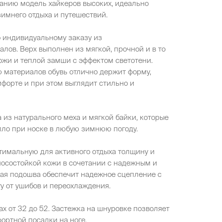
нию модель хайкеров высоких, идеально
имнего отдыха и путешествий.
о индивидуальному заказу из
лов. Верх выполнен из мягкой, прочной и в то
ожи и теплой замши с эффектом светотени.
 материалов обувь отлично держит форму,
мфорте и при этом выглядит стильно и
 из натурального меха и мягкой байки, которые
пло при носке в любую зимнюю погоду.
тимальную для активного отдыха толщину и
носостойкой кожи в сочетании с надежным и
кая подошва обеспечит надежное сцепление с
у от ушибов и переохлаждения.
х от 32 до 52. Застежка на шнуровке позволяет
фортной посадки на ноге.