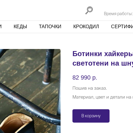
Время работы: п
И
КЕДЫ
ТАПОЧКИ
КРОКОДИЛ
СЕРТИФ
Ботинки хайкер
светотени на шн
82 990
р.
Пошив на заказ.
Материал, цвет и детали на
В корзину