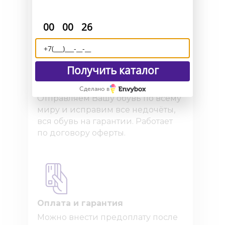
удаленный пошив и отправим
макеты для снятия мерок.
:
:
00
00
26
Получить каталог
Доставка и возврат
Сделано в
Отправляем Вашу обувь по всему
миру и исправим все недочёты,
вся обувь на гарантии. Работает
по договору оферты.
Оплата и гарантия
Можно внести предоплату после