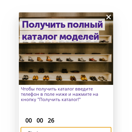
×
Получить полный
каталог моделей
Как узнать точный размер?
В Москве к Вам приедет
замерщик, а для клиентов
из других городов организуем
удаленный пошив и отправим
макеты для снятия мерок.
Чтобы получить каталог введите
телефон в поле ниже и нажмите на
кнопку "Получить каталог!"
:
:
00
00
26
Доставка и возврат