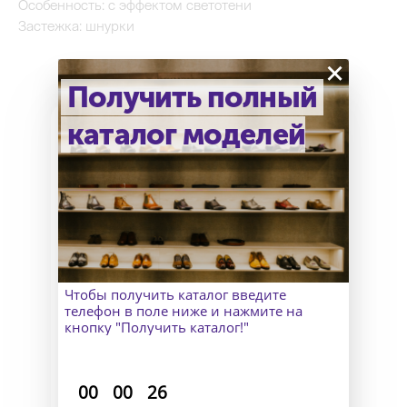
Особенность: с эффектом светотени
Застежка: шнурки
×
Получить полный
каталог моделей
Как узнать точный размер?
В Москве к Вам приедет
замерщик, а для клиентов
из других городов организуем
удаленный пошив и отправим
Чтобы получить каталог введите
макеты для снятия мерок.
телефон в поле ниже и нажмите на
кнопку "Получить каталог!"
:
:
00
00
25