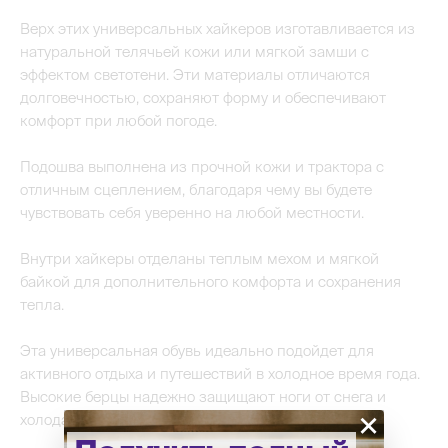
Верх этих универсальных хайкеров изготавливается из
натуральной телячьей кожи или мягкой замши с
эффектом светотени. Эти материалы отличаются
долговечностью, сохраняют форму и обеспечивают
комфорт при любой погоде.
Подошва выполнена из прочной кожи и трактора с
отличным сцеплением, благодаря чему вы будете
чувствовать себя уверенно на любой местности.
Внутри хайкеры отделаны теплым мехом и мягкой
байкой для дополнительного комфорта и сохранения
тепла.
Эта универсальная обувь идеально подойдет для
активного отдыха и путешествий в холодное время года.
Высокие берцы надежно защищают ноги от снега и
×
холода.