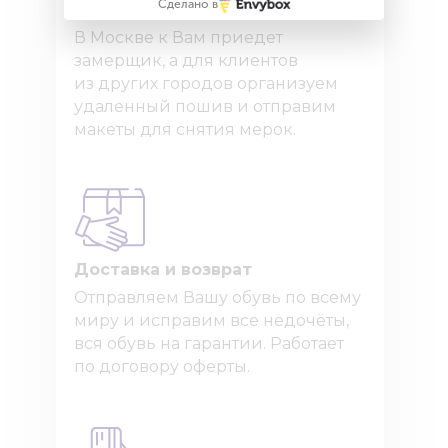
Сделано в
Как узнать точный размер?
В Москве к Вам приедет
замерщик, а для клиентов
из других городов организуем
удаленный пошив и отправим
макеты для снятия мерок.
Доставка и возврат
Отправляем Вашу обувь по всему
миру и исправим все недочёты,
вся обувь на гарантии. Работает
по договору оферты.