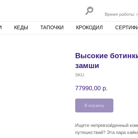
Время работы: пн
И
КЕДЫ
ТАПОЧКИ
КРОКОДИЛ
СЕРТИФ
Высокие ботинки
замши
SKU:
77990,00
р.
В корзину
Ищете непревзойденный комф
путешествий? Эта пара хайк