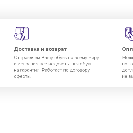
Доставка и возврат
Опл
Отправляем Вашу обувь по всему миру
Можн
и исправим все недочёты, вся обувь
по г
на гарантии. Работает по договору
допл
оферты.
не в