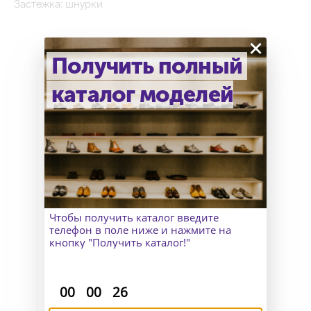
Застежка: шнурки
×
Получить полный
каталог моделей
Как узнать точный размер?
В Москве к Вам приедет
замерщик, а для клиентов
из других городов организуем
удаленный пошив и отправим
макеты для снятия мерок.
Чтобы получить каталог введите
телефон в поле ниже и нажмите на
кнопку "Получить каталог!"
:
:
00
00
25