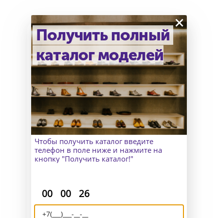
×
Получить полный
каталог моделей
Как узнать точный размер?
В Москве к Вам приедет
замерщик, а для клиентов
из других городов организуем
удаленный пошив и отправим
макеты для снятия мерок.
Чтобы получить каталог введите
телефон в поле ниже и нажмите на
кнопку "Получить каталог!"
:
:
00
00
25
Доставка и возврат
Отправляем Вашу обувь по всему