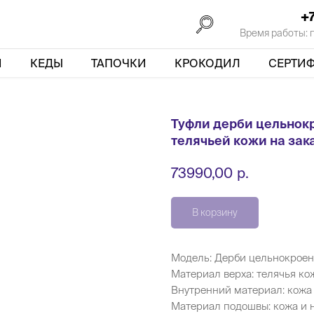
+
Время работы: пн
И
КЕДЫ
ТАПОЧКИ
КРОКОДИЛ
СЕРТИ
Туфли дерби цельнок
телячьей кожи на зак
р.
73990,00
В корзину
Модель: Дерби цельнокрое
Материал верха: телячья ко
Внутренний материал: кожа
Материал подошвы: кожа и 