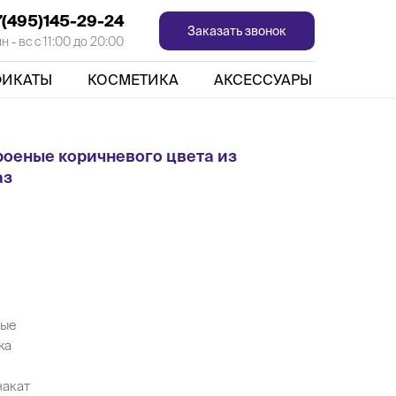
7(495)145-29-24
Заказать звонок
 - вс с 11:00 до 20:00
ФИКАТЫ
КОСМЕТИКА
АКСЕССУАРЫ
роеные коричневого цвета из
аз
ные
жа
накат