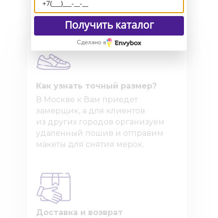
Получить каталог
Сделано в
Как узнать точный размер?
В Москве к Вам приедет
замерщик, а для клиентов
из других городов организуем
удаленный пошив и отправим
макеты для снятия мерок.
Доставка и возврат