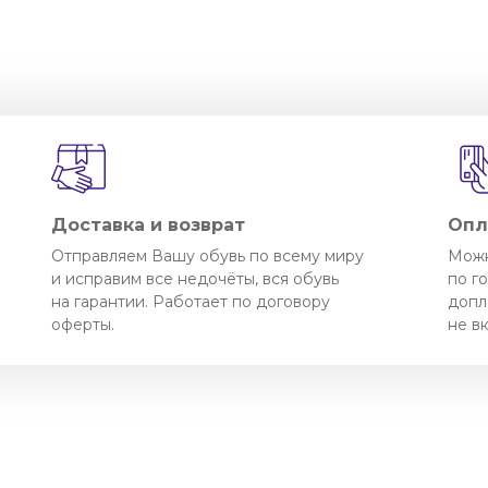
Доставка и возврат
Опл
Отправляем Вашу обувь по всему миру
Можн
и исправим все недочёты, вся обувь
по г
на гарантии. Работает по договору
допл
оферты.
не в