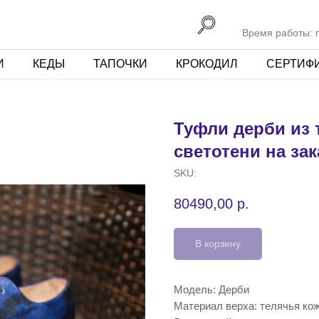
Время работы: пн
И
КЕДЫ
ТАПОЧКИ
КРОКОДИЛ
СЕРТИФ
Туфли дерби из 
светотени на зак
SKU:
80490,00
р.
В корзину
Модель: Дерби
Материал верха: телячья ко