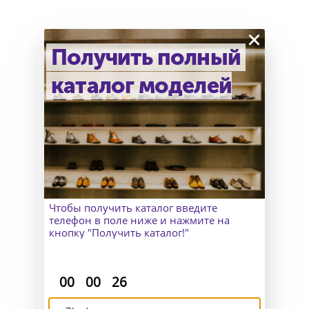
×
Получить полный
каталог моделей
Как узнать точный размер?
В Москве к Вам приедет
замерщик, а для клиентов
из других городов организуем
удаленный пошив и отправим
макеты для снятия мерок.
Чтобы получить каталог введите
телефон в поле ниже и нажмите на
кнопку "Получить каталог!"
:
:
00
00
26
Доставка и возврат