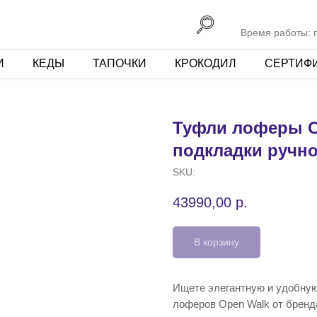
Время работы: пн
И
КЕДЫ
ТАПОЧКИ
КРОКОДИЛ
СЕРТИФ
Туфли лоферы O
подкладки ручн
SKU:
43990,00
р.
В корзину
Ищете элегантную и удобную
лоферов Open Walk от бренда 