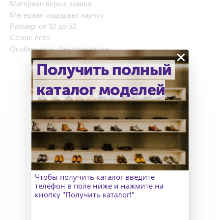
Материал верха: замша
Материал подошвы: каучук
Размер: от 32 до 52
Сезон: лето
Особенность: без подкладки
×
Получить полный
каталог моделей
Как узнать точный размер?
В Москве к Вам приедет
замерщик, а для клиентов
Чтобы получить каталог введите
из других городов организуем
телефон в поле ниже и нажмите на
удаленный пошив и отправим
кнопку "Получить каталог!"
макеты для снятия мерок.