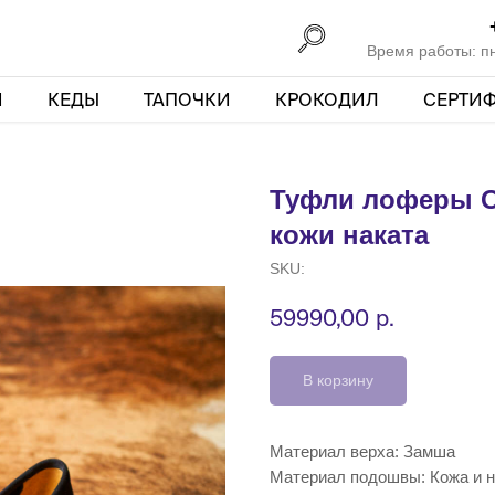
Время работы: пн 
И
КЕДЫ
ТАПОЧКИ
КРОКОДИЛ
СЕРТИ
Туфли лоферы O
кожи наката
SKU:
р.
59990,00
В корзину
Материал верха: Замша
Материал подошвы: Кожа и н