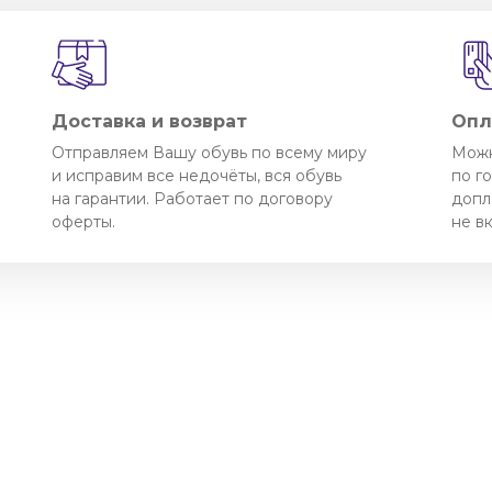
Доставка и возврат
Опл
Отправляем Вашу обувь по всему миру
Можн
и исправим все недочёты, вся обувь
по г
на гарантии. Работает по договору
допл
оферты.
не в