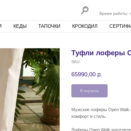
Время работы: пн
И
КЕДЫ
ТАПОЧКИ
КРОКОДИЛ
СЕРТИФ
Туфли лоферы O
SKU:
65990,00
р.
В корзину
Мужские лоферы Open Walk 
комфорт и стиль.
Лоферы Open Walk изготовле