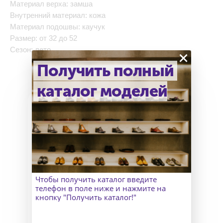
Материал верха: замша
Внутренний материал: кожа
Материал подошвы: каучук
Размер: от 32 до 52
Сезон: лето
×
Получить полный
каталог моделей
Как узнать точный размер?
В Москве к Вам приедет
замерщик, а для клиентов
Чтобы получить каталог введите
из других городов организуем
телефон в поле ниже и нажмите на
удаленный пошив и отправим
кнопку "Получить каталог!"
макеты для снятия мерок.