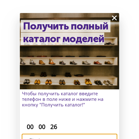
×
Получить полный
каталог моделей
Как узнать точный размер?
В Москве к Вам приедет
замерщик, а для клиентов
из других городов организуем
удаленный пошив и отправим
макеты для снятия мерок.
Чтобы получить каталог введите
телефон в поле ниже и нажмите на
кнопку "Получить каталог!"
:
:
00
00
26
Доставка и возврат