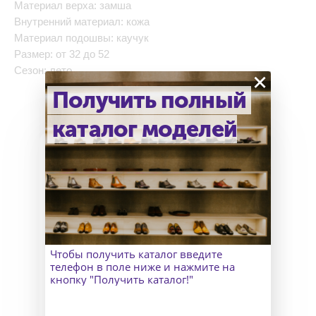
Материал верха: замша
Внутренний материал: кожа
Материал подошвы: каучук
Размер: от 32 до 52
Сезон: лето
×
Получить полный
каталог моделей
Как узнать точный размер?
В Москве к Вам приедет
замерщик, а для клиентов
Чтобы получить каталог введите
из других городов организуем
телефон в поле ниже и нажмите на
удаленный пошив и отправим
кнопку "Получить каталог!"
макеты для снятия мерок.